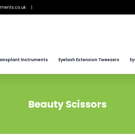
uments.co.uk
ransplant Instruments
Eyelash Extension Tweezers
Ey
Beauty Scissors