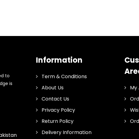
Information
Cus
Are
ed to
Term & Conditions
dge is
About Us
My 
Contact Us
Ord
Privacy Policy
Wis
Return Policy
Ord
Delivery Information
akistan